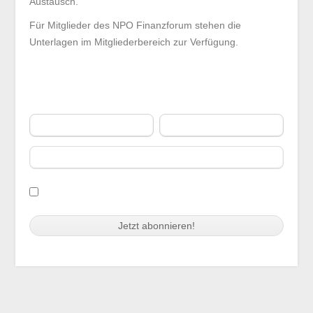
Austausch.
Für Mitglieder des NPO Finanzforum stehen die
Unterlagen im Mitgliederbereich zur Verfügung.
Vorname
Nachname
E-Mail
Ich habe die
Nutzungs- und
Datenschutzbestimmungen des NPF
gelesen,
akzeptiere diese und halte mich daran.
Swiss Replica Watches
trustytime99.com
Audemars Piguet Replica
Copyright 2021 NPO Finanzforum | Suurstoffi 1 | 6343 Rotkreuz