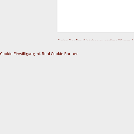
Swiss Replica Watches
trustytime99.com
A
Cookie-Einwilligung mit Real Cookie Banner