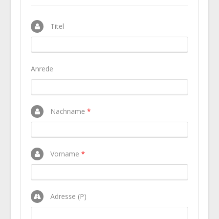
Titel
Anrede
Nachname
*
Vorname
*
Adresse (P)