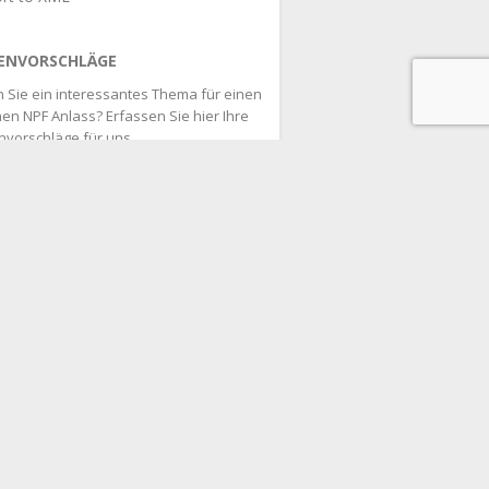
ENVORSCHLÄGE
 Sie ein interessantes Thema für einen
en NPF Anlass? Erfassen Sie hier Ihre
vorschläge für uns.
hlage folgendes Thema vor:
esundheit & Soziales
n- & Auslandshilfe
ulturinstitutionen, Stiftungen & Verbände
adresse
Ich habe die
Nutzungs- und
enschutzbestimmungen des NPF
sen, akzeptiere diese und halte mich