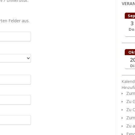
e / Universität
.
VERA
Sep
erten Felder aus.
3
Do
Ok
2
Di
Kalend
Hinzuf
Zum 
Zu G
Zu O
Zum 
Zu a
Expo