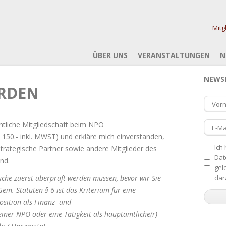
Mitg
ÜBER UNS
VERANSTALTUNGEN
N
NEWS
ERDEN
Vor
ntliche Mitgliedschaft beim NPO
E-Ma
 150.- inkl. MWST) und erkläre mich einverstanden,
Ich
trategische Partner sowie andere Mitglieder des
Dat
nd.
gel
suche zuerst überprüft werden müssen, bevor wir Sie
dar
m. Statuten § 6 ist das Kriterium für eine
osition als Finanz- und
iner NPO oder eine Tätigkeit als hauptamtliche(r)