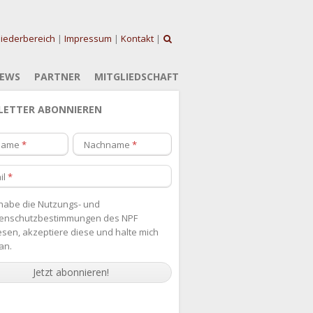
liederbereich
|
Impressum
|
Kontakt
|
EWS
PARTNER
MITGLIEDSCHAFT
LETTER ABONNIEREN
name
Nachname
il
 habe die
Nutzungs- und
enschutzbestimmungen des NPF
esen, akzeptiere diese und halte mich
an.