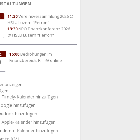
NSTALTUNGEN
.
11:30
Vereinsversammlung 2026
@
HSLU Luzern "Perron"
13:30
NPO Finanzkonferenz 2026
.
@ HSLU Luzern "Perron"
t.
15:00
Bedrohungen im
Finanzbereich. Ri...
@ online
0
.
er anzeigen
ügen
Timely-Kalender hinzufügen
oogle hinzufügen
utlook hinzufügen
Apple-Kalender hinzufügen
nderem Kalender hinzufügen
rt to XML