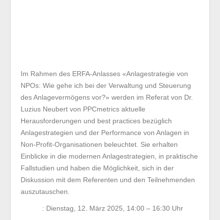
den Kapitalmärkten investieren.
Wie geht eine
Organisation bei der Verwaltung und Steuerung
des Anlagevermögens vor? Wie erreicht eine
Organisation ihre Anlageziele und vermeidet
Überraschungen?
Im Rahmen des ERFA-Anlasses «Anlagestrategie von
NPOs: Wie gehe ich bei der Verwaltung und Steuerung
des Anlagevermögens vor?» werden im Referat von Dr.
Luzius Neubert von PPCmetrics aktuelle
Herausforderungen und best practices bezüglich
Anlagestrategien und der Performance von Anlagen in
Non-Profit-Organisationen beleuchtet. Sie erhalten
Einblicke in die modernen Anlagestrategien, in
praktische Fallstudien und haben die Möglichkeit, sich in
der Diskussion mit dem Referenten und den
Teilnehmenden auszutauschen.
Datum
: Dienstag, 12. März 2025, 14:00 – 16:30 Uhr