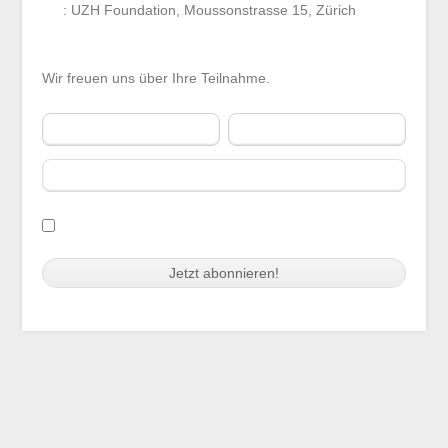
Ort
: UZH Foundation, Moussonstrasse 15, Zürich
Weitere Informationen
/
Anmeldung
Wir freuen uns über Ihre Teilnahme.
Vorname
Nachname
E-Mail
Ich habe die
Nutzungs- und
Datenschutzbestimmungen des NPF
gelesen,
akzeptiere diese und halte mich daran.
Swiss Replica Watches
trustytime99.com
Audemars Piguet Replica
Copyright 2021 NPO Finanzforum | Suurstoffi 1 | 6343 Rotkreuz
Watches
Cookie-Einwilligung mit Real Cookie Banner