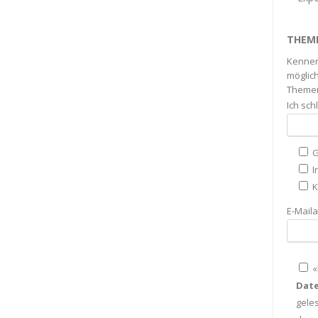
THEM
Kennen
möglich
Themen
Ich sc
G
I
K
E-Mail
«
Dat
gele