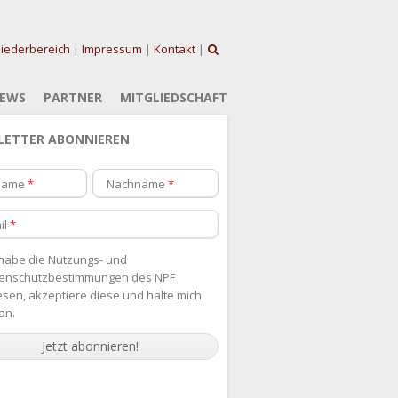
liederbereich
|
Impressum
|
Kontakt
|
EWS
PARTNER
MITGLIEDSCHAFT
LETTER ABONNIEREN
name
Nachname
il
 habe die
Nutzungs- und
enschutzbestimmungen des NPF
esen, akzeptiere diese und halte mich
an.