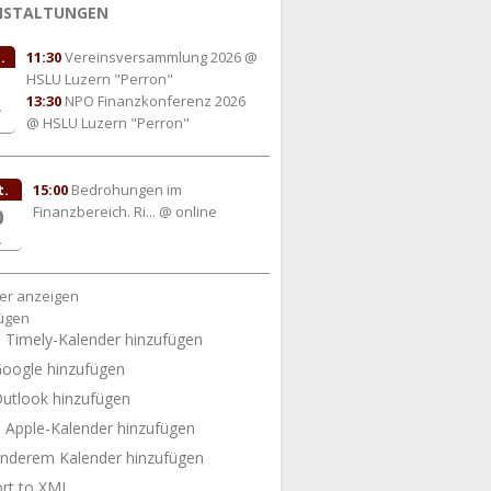
NSTALTUNGEN
.
11:30
Vereinsversammlung 2026
@
HSLU Luzern "Perron"
13:30
NPO Finanzkonferenz 2026
.
@ HSLU Luzern "Perron"
t.
15:00
Bedrohungen im
Finanzbereich. Ri...
@ online
0
.
er anzeigen
ügen
Timely-Kalender hinzufügen
oogle hinzufügen
utlook hinzufügen
Apple-Kalender hinzufügen
nderem Kalender hinzufügen
rt to XML