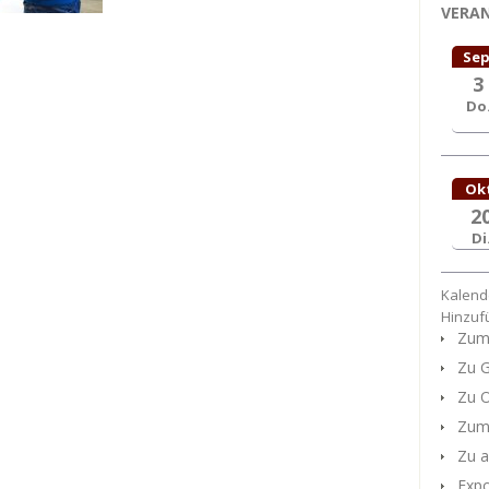
VERA
Sep
3
Do
Ok
2
Di
Kalend
Hinzuf
Zum 
Zu G
Zu O
Zum 
Zu a
Expo