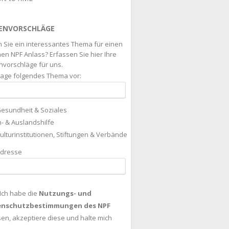
ENVORSCHLÄGE
 Sie ein interessantes Thema für einen
en NPF Anlass? Erfassen Sie hier Ihre
vorschläge für uns.
hlage folgendes Thema vor:
esundheit & Soziales
n- & Auslandshilfe
ulturinstitutionen, Stiftungen & Verbände
adresse
Ich habe die
Nutzungs- und
enschutzbestimmungen des NPF
sen, akzeptiere diese und halte mich