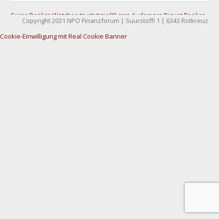
Swiss Replica Watches
trustytime99.com
Audemars Piguet Replica
Copyright 2021 NPO Finanzforum | Suurstoffi 1 | 6343 Rotkreuz
Watches
Cookie-Einwilligung mit Real Cookie Banner