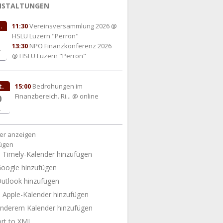
NSTALTUNGEN
.
11:30
Vereinsversammlung 2026
@
HSLU Luzern "Perron"
13:30
NPO Finanzkonferenz 2026
.
@ HSLU Luzern "Perron"
t.
15:00
Bedrohungen im
Finanzbereich. Ri...
@ online
0
.
er anzeigen
ügen
Timely-Kalender hinzufügen
oogle hinzufügen
utlook hinzufügen
Apple-Kalender hinzufügen
nderem Kalender hinzufügen
rt to XML