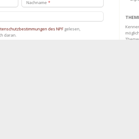
Nachname
THEM
Kennen
atenschutzbestimmungen des NPF
gelesen,
möglich
ch daran.
Themen
Ich sc
G
I
K
E-Mail
«
Dat
gele