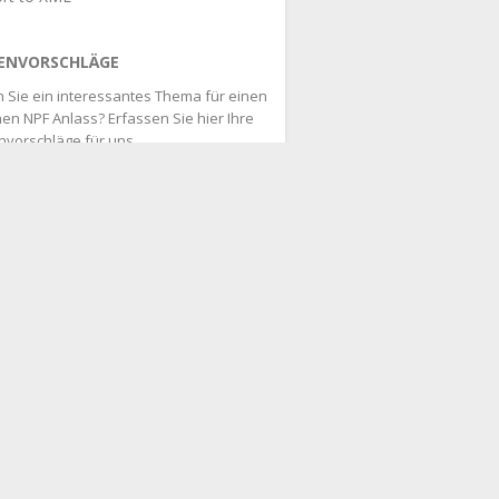
ENVORSCHLÄGE
 Sie ein interessantes Thema für einen
en NPF Anlass? Erfassen Sie hier Ihre
vorschläge für uns.
hlage folgendes Thema vor:
esundheit & Soziales
n- & Auslandshilfe
ulturinstitutionen, Stiftungen & Verbände
adresse
Ich habe die
Nutzungs- und
enschutzbestimmungen des NPF
sen, akzeptiere diese und halte mich