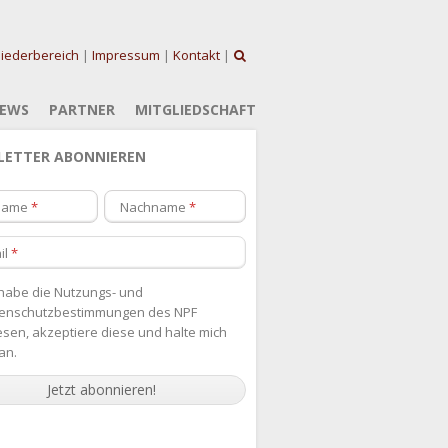
liederbereich
|
Impressum
|
Kontakt
|
EWS
PARTNER
MITGLIEDSCHAFT
LETTER ABONNIEREN
name
Nachname
il
 habe die
Nutzungs- und
enschutzbestimmungen des NPF
esen, akzeptiere diese und halte mich
an.