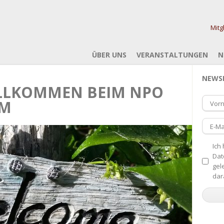
Mitg
ÜBER UNS
VERANSTALTUNGEN
N
NEWS
ILLKOMMEN BEIM NPO
UM
Vor
E-Ma
Ich
Dat
gel
dar