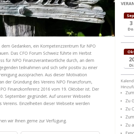
VERA
Sep
3
Do
 mit dem Gedanken, ein Kompetenzzentrum für NPO
Ok
bauen. Das CFO Forum Schweiz führte im Herbst
2
ass für NPO Finanzverantwortliche durch, an dem
Di
egenden teilnahmen und sich sehr positiv zu einer
einigung aussprachen. Aus dieser Motivation
Kalend
an der Gründung des Vereins NPO Finanzforum,
Hinzuf
NPO Finanzkonferenz 2016 vom 19. Oktober ist. Der
Zum 
 30. September gegründet. Auf unserer Webseite
Zu G
 Vereins. Einzelheiten dieser Webseite werden
Zu O
Zum 
en wir Ihnen gerne zur Verfügung.
Zu a
Expo