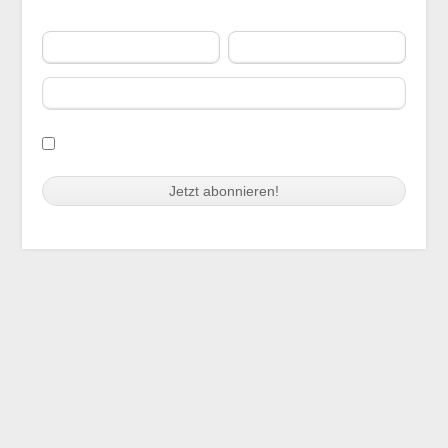
Vorname
Nachname
E-Mail
Ich habe die
Nutzungs- und
Datenschutzbestimmungen des NPF
gelesen,
akzeptiere diese und halte mich daran.
Swiss Replica Watches
trustytime99.com
Audemars Piguet Replica
Copyright 2021 NPO Finanzforum | Suurstoffi 1 | 6343 Rotkreuz
Watches
Cookie-Einwilligung mit Real Cookie Banner