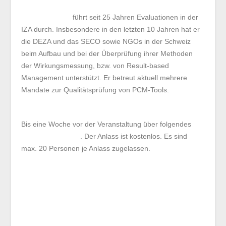
Markus Engler
führt seit 25 Jahren Evaluationen in der
IZA durch. Insbesondere in den letzten 10 Jahren hat er
die DEZA und das SECO sowie NGOs in der Schweiz
beim Aufbau und bei der Überprüfung ihrer Methoden
der Wirkungsmessung, bzw. von Result-based
Management unterstützt. Er betreut aktuell mehrere
Mandate zur Qualitätsprüfung von PCM-Tools.
Anmeldung
Bis eine Woche vor der Veranstaltung über folgendes
Anmeldeformular
. Der Anlass ist kostenlos. Es sind
max. 20 Personen je Anlass zugelassen.
Wir freuen uns, wenn Sie sich bei dieser Gelegenheit zu
einer Mitgliedschaft beim NPO Finanzforum
entschliessen. Weitere Informationen finden Sie
hier
.