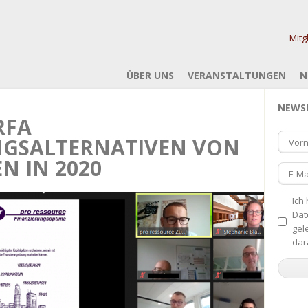
Mitg
ÜBER UNS
VERANSTALTUNGEN
N
NEWS
RFA
NGSALTERNATIVEN VON
Vor
N IN 2020
E-Ma
Ich
Dat
gel
dar