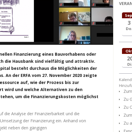
VERA
Sep
3
Do
Ok
ionellen Finanzierung eines Bauvorhabens oder
2
h die Hausbank sind vielfältig und attraktiv.
Di
pital besteht durchaus die Möglichkeiten der
ns. An der ERFA vom 27. November 2020 zeigte
Kalend
essource auf, wie der Prozess bis zur
Hinzuf
rt wird und welche Alternativen zu den
Zum 
stehen, um die Finanzierungskosten möglichst
Zu G
Zu O
 die Analyse der Finanzierbarkeit und die
Zum 
 Umsetzung der Finanzierung ein. Anhand von
Zu a
rojekt neben den gängigen
Expo