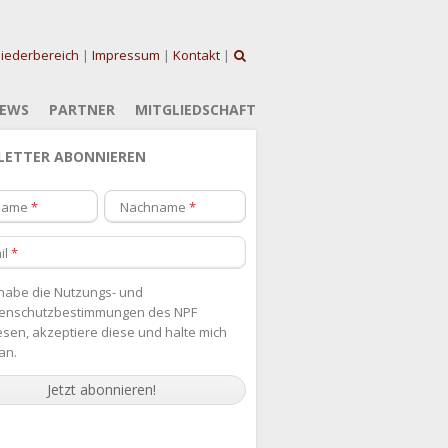
liederbereich
|
Impressum
|
Kontakt
|
EWS
PARTNER
MITGLIEDSCHAFT
LETTER ABONNIEREN
name
Nachname
il
 habe die
Nutzungs- und
enschutzbestimmungen des NPF
esen, akzeptiere diese und halte mich
an.