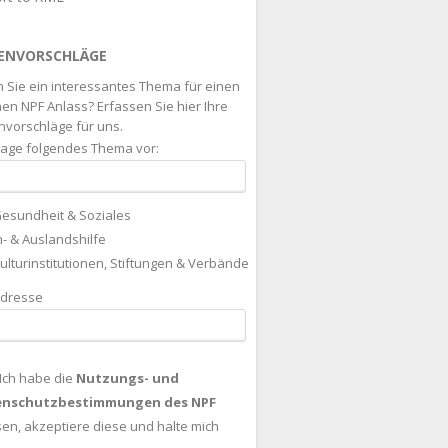
ENVORSCHLÄGE
 Sie ein interessantes Thema für einen
en NPF Anlass? Erfassen Sie hier Ihre
vorschläge für uns.
hlage folgendes Thema vor:
esundheit & Soziales
n- & Auslandshilfe
ulturinstitutionen, Stiftungen & Verbände
adresse
Ich habe die
Nutzungs- und
enschutzbestimmungen des NPF
sen, akzeptiere diese und halte mich