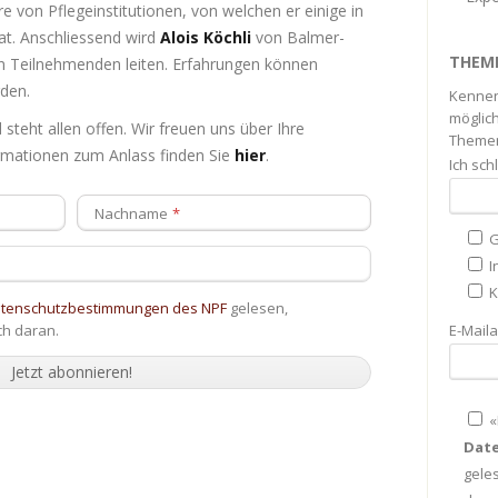
 von Pflegeinstitutionen, von welchen er einige in
hat. Anschliessend wird
Alois Köchli
von Balmer-
THEM
en Teilnehmenden leiten. Erfahrungen können
rden.
Kennen
möglich
steht allen offen. Wir freuen uns über Ihre
Themen
ormationen zum Anlass finden Sie
hier
.
Ich sc
Nachname
G
I
K
atenschutzbestimmungen des NPF
gelesen,
ch daran.
E-Mail
«
Dat
gele