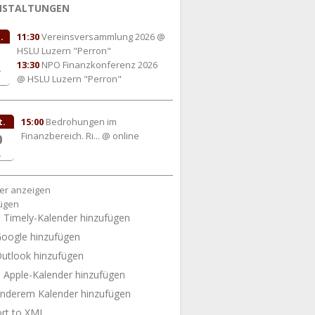
NSTALTUNGEN
.
11:30
Vereinsversammlung 2026
@
HSLU Luzern "Perron"
13:30
NPO Finanzkonferenz 2026
.
@ HSLU Luzern "Perron"
t.
15:00
Bedrohungen im
Finanzbereich. Ri...
@ online
0
.
er anzeigen
ügen
Timely-Kalender hinzufügen
oogle hinzufügen
utlook hinzufügen
Apple-Kalender hinzufügen
nderem Kalender hinzufügen
rt to XML