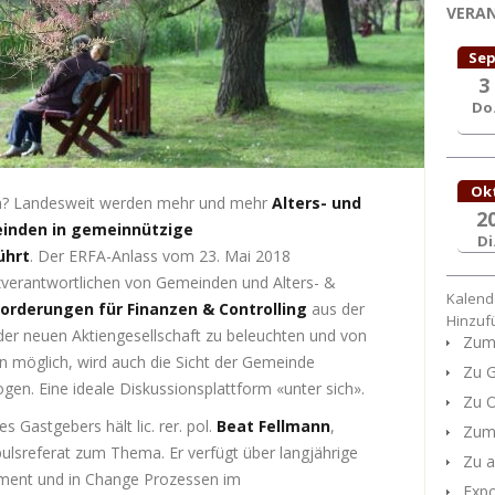
VERA
Sep
3
Do
Ok
en? Landesweit werden mehr und mehr
Alters- und
2
einden in gemeinnützige
Di
ührt
. Der ERFA-Anlass vom 23. Mai 2018
nzverantwortlichen von Gemeinden und Alters- &
Kalend
orderungen für Finanzen & Controlling
aus der
Hinzuf
er neuen Aktiengesellschaft zu beleuchten und von
Zum 
n möglich, wird auch die Sicht der Gemeinde
Zu G
ogen. Eine ideale Diskussionsplattform «unter sich».
Zu O
s Gastgebers hält lic. rer. pol.
Beat Fellmann
,
Zum 
ulsreferat zum Thema. Er verfügt über langjährige
Zu a
ent und in Change Prozessen im
Expo