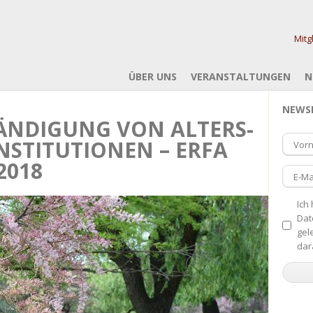
Mitg
ÜBER UNS
VERANSTALTUNGEN
N
NEWS
ÄNDIGUNG VON ALTERS-
NSTITUTIONEN – ERFA
Vor
2018
E-Ma
Ich
Dat
gel
dar