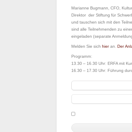
Marianne Bugmann, CFO, Kultur
Direktor der Stiftung für Schwe
und tauschen sich mit den Tei
sind alle Teilnehmenden zu ein
eingeladen (separate Anmeldun
Melden Sie sich
hier
an.
Der Anl
Programm:
13.30 – 16.30 Uhr: ERFA mit Ku
16.30 – 17.30 Uhr: Führung dur
Vorname
E-Mail
Ich habe die
Nutzungs- und D
akzeptiere diese und halte mi