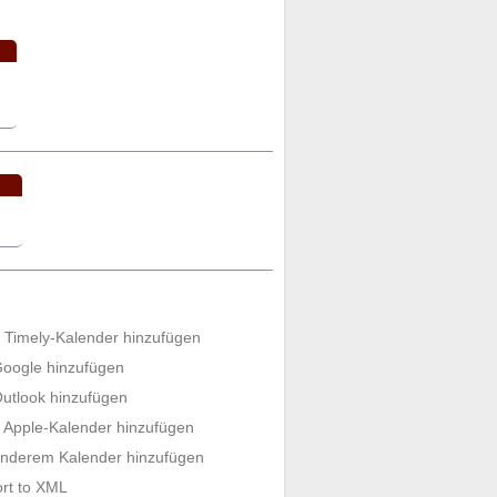
NSTALTUNGEN
.
11:30
Vereinsversammlung 2026
@
HSLU Luzern "Perron"
13:30
NPO Finanzkonferenz 2026
.
@ HSLU Luzern "Perron"
t.
15:00
Bedrohungen im
Finanzbereich. Ri...
@ online
0
.
er anzeigen
ügen
Timely-Kalender hinzufügen
oogle hinzufügen
utlook hinzufügen
Apple-Kalender hinzufügen
nderem Kalender hinzufügen
rt to XML