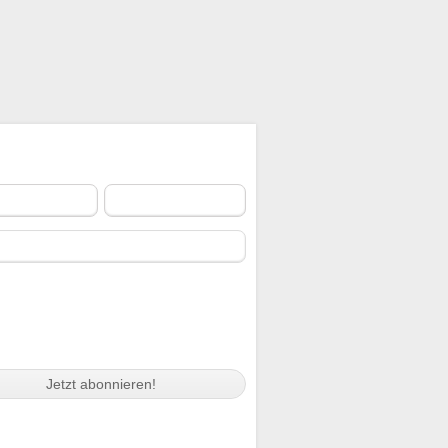
liederbereich
|
Impressum
|
Kontakt
|
LETTER ABONNIEREN
name
Nachname
il
 habe die
Nutzungs- und
enschutzbestimmungen des NPF
esen, akzeptiere diese und halte mich
an.