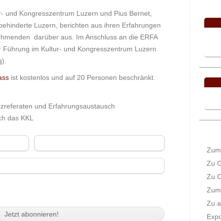
VERA
- und Kongresszentrum Luzern und Pius Bernet,
Sep
rbehinderte Luzern, berichten aus ihren Erfahrungen
3
lnehmenden darüber aus. Im Anschluss an die ERFA
Do
er Führung im Kultur- und Kongresszentrum Luzern
g).
ass
ist kostenlos und auf 20 Personen beschränkt.
Ok
2
Di
rzreferaten und Erfahrungsaustausch
ch das KKL
Kalend
Hinzuf
Nachname
Zum 
Zu G
Zu O
atenschutzbestimmungen des NPF
gelesen,
Zum 
ch daran.
Zu a
Expo